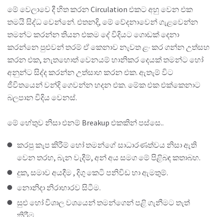
මේ වෙලාවෙ දී හිත කරන Circulation එකට අහු වෙන එක
තමයි සිද්ධ වෙන්නේ. එතනදි, මේ වේදනාවෙන් ගැළවෙන්න
තමන්ට කරන්න තියන එකම දේ විදියට ගොඩක් දෙනා
කරන්නෙ පුළුවන් තරම් ඒ කෙනාව නැවත ළං කර ගන්න උත්සහ
කරන එක, නැතහොත් වෙනයම් හානිකර දෙයක් තමන්ට හෝ
අනුන්ට සිද්ද කරන්න උත්සාහ කරන එක. ඇතැම් විට
ජීවිතයෙන් වන්දි ගෙවන්න හදන එක. මේක එක එක්කෙනාට
බලපාන විදිය වෙනස්.
මේ හේතුව නිසා එනම් Breakup එකකින් පස්සෙ..
කරපු කැප කිරීම් හෝ තමන්ගේ සාධාරණත්වය නිසා ඇති
වෙන තරහ, බැන වැදීම්, අන් අය සමග මේ පිළිබඳ කතාබහ.
දුක, සමාව අයදීම , දිගු කෙටි පනිවිඩ හා ඇමතුම්.
නොනිදා නිරාහාරව සිටීම.
සුළු හෝ විශාල වශයෙන් තමන්ගෙන් පළි ගැනීමට තැත්
කිරීම.