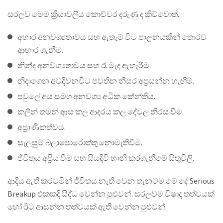
සරලව මෙම ක්‍රියාවලිය කොච්චර දරුණු ද කිව්වොත්..
අහාර අනවශ්‍යතාවය සහ ඇතැම් විට පාලනයකින් තොරව
ආහාර ගැනීම.
නින්ද අනවශ්‍යතාවය සහ රෑ මැද ඇහැරීම.
නිදාගෙන අවදිවනවිට පවතින නීසර අප්‍රසන්න හැඟීම්.
පවුලේ අය සමග අනවශ්‍ය අධික කේන්තිය.
කලින් තමන් ආස කල ආදරය කල දේවල නීරස වීම.
අප්‍රාණිකත්වය.
සැලසුම් බලාපොරොත්තු නොමැතිවීම.
ජීවිතය අප්‍රිය වීම සහ සියදිවි හානි කරගැනීමේ සිතුවිලි.
ආදිය ඇති කරවමින් ජීවිතය නැති වෙන තැනටම මේ දේ Serious
Breakup එකකදි සිද්ධ වෙන්න පුළුවන්. සරලවම විෂාද තත්වයක්
හෝ ඊට ආසන්න තත්වයක් ඇති වෙන්න පුළුවන්.