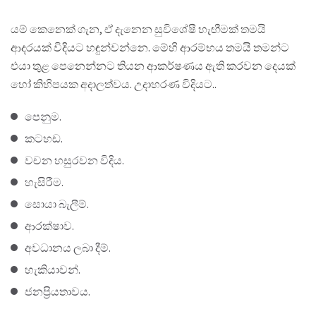
යම් කෙනෙක් ගැන, ඒ දැනෙන සුවිශේෂී හැඟීමක් තමයි
ආදරයක් විදියට හඳුන්වන්නෙ. මේහි ආරම්භය තමයි තමන්ට
එයා තුළ පෙනෙන්නට තියන ආකර්ෂණය ඇති කරවන දෙයක්
හෝ කිහිපයක අදාලත්වය. උදාහරණ විදියට..
පෙනුම.
කටහඩ.
වචන හසුරවන විදිය.
හැසිරීම.
සොයා බැලීම්.
ආරක්ෂාව.
අවධානය ලබා දීම්.
හැකියාවන්.
ජනප්‍රියතාවය.