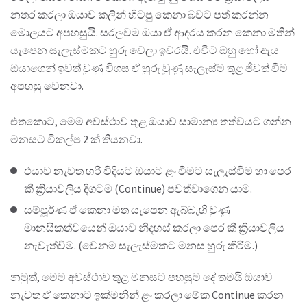
නතර කරලා ඔයාව කලින් හිටපු කෙනා බවට පත් කරන්න
මොලයට අපහසුයි. සරලවම ඔයා ඒ ආදරය කරන කෙනා මතින්
යැපෙන සැලැස්මකට හුරු වෙලා ඉවරයි. එවිට ඔහු හෝ ඇය
ඔයාගෙන් ඉවත් වුණු විගස ඒ හුරු වුණු සැලැස්ම තුළ ජීවත් වීම
අපහසු වෙනවා.
එතකොට, මෙම අවස්ථාව තුළ ඔයාව සාමාන්‍ය තත්වයට ගන්න
මනසට විකල්ප 2 ක් තියනවා.
එයාව නැවත හරි විදියට ඔයාට ළං වීමට සැලැස්වීම හා පෙර
කී ක්‍රියාවලිය දිගටම (Continue) පවත්වාගෙන යාම.
සම්පූර්ණ ඒ කෙනා මත යැපෙන ඇබ්බැහි වුණු
මානසිකත්වයෙන් ඔයාව නිදහස් කරලා පෙර කී ක්‍රියාවලිය
නැවැත්වීම. (වෙනම සැලැස්මකට මනස හුරු කිරීම.)
නමුත්, මෙම අවස්ථාව තුළ මනසට පහසුම දේ තමයි ඔයාව
නැවත ඒ කෙනාට ඉක්මනින් ළං කරලා මේක Continue කරන