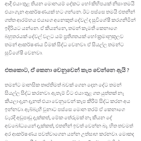
ආදී එයා තුළ තියන මොනයම් දේකට හෝ කිහිපයක් නිසා තමයි
එයා ගැන ආකර්ෂණයක් හට ගන්නෙ. ඊට පස්සෙ තමයි එතනින්
ගත්ත ආරම්භය එයාගෙ අනෙකුත් දේවල් ද සුවිශේෂී කරගනිමින්
ඉදිරියට යන්නෙ. ඒ කියන්නෙ, තමන් කැමති කෙනාගෙ
බහුතරයක් දේවල් වලට යම් ප්‍රතිශතයක් හෝ ක්‍රමානුකූලව
තමන් ආකර්ෂණය වීමක් සිද්ධ වෙනවා. ඒ සියල්ල තමන්ට
සුවිශේෂී වෙනවා.
එතකොට, ඒ කෙනා වෙනුවෙන් කැප වෙන්නෙ ඇයි ?
තමන්ට මානසික තෘප්තිමත් බවක් ගෙන දෙන දේට තමන්
සියල්ල සිද්ධ කරනවා. ඇතැම් විට එයා තුළ ගත යුත්තක් නෑ
කියලා දැන දැනත් එයා වෙනුවෙන් කැප කිරීම් සිද්ධ කරන අය
ඉන්නවා. ඇබ්බැහි වුනාට පස්සෙ මොන තරම් ඒ කෙනාගෙ
වැරදි අඩුපාඩු දැක්කත්, මේක තේරුමක් නෑ කියන දේ
අවබෝධයෙන් දැක්කත්, එතනින් ඉවත් වෙන්න බෑ. හිත තවමත්
අර ආකර්ෂණය පවත්වාගෙන යන්න උත්සාහ කරනවා. මොකද