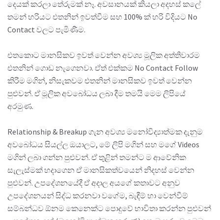
දෙයක් කරලා තේරුමක් නෑ. අවසානයක් කියලා අදහස් කලේ
තමන් හරියට එතනින් ඉවත්වීම සහ 100% ක් හරි විදියට No
Contact වලට පැමිණීම.
එතකොට මානසිකව ඉවත් වෙන්න අවශ්‍ය මූලික අත්තිවාරම
එතනින් ගොඩ නැගෙනවා. ඒත් එක්කම No Contact Follow
කිරීම මගින්, නිසැකවම එතනින් මානසිකව ඉවත් වෙන්න
පුළුවන්. ඒ මූලික අවබෝධය ලබා දීම තමයි මෙම ලිපියේ
අරමුණ.
Relationship & Breakup ගැන අවශ්‍ය මනෝවිද්‍යාත්මක දැනුම
අවබෝධය සියල්ල ඔයාලට, මේ ලිපි මගින් සහ මගේ Videos
මගින් ලබා ගන්න පුළුවන්. ඒ තුළින් තමන්ට ම ආවේනික
සැලැස්මක් හදාගෙන ඒ මානසිකත්වයෙන් නිදහස් වෙන්න
පුළුවන්. උපදේශනයේදී ඒ අදාල අයගේ කතාවට අනුව
උපදේශනයන් සිද්ධ කරනවා වගේම, බැඳීම් හා වෙන්වීම්
සම්බන්ධව ඕනම කෙනෙක්ට පොදුවේ භාවිතා කරන්න පුළුවන්