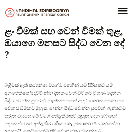
ළං වීමක් සහ වෙන් වීමක් තුළ,
ඔයාගෙ මනසට සිද්ධ වෙන දේ
?
බැඳීමක් ඇති කරගත්තා වගේම එතනින් යම් පිරිසකට යම්
අනපේක්ෂිත සිදුවීම් නිසා දිනක වෙන් වීමකට මුහුණ දෙන්න
සිද්ධ වෙන්න පුළුවන්. නැත්නම් තමන් ආදරය කරන කෙනාගෙ
වෙනස් වීමකට මුහුණ දෙන්න සිද්ධ වෙන්න පුළුවන්. ඇත්තටම
තරුන වයසෙ මේ වගේ අත්දැකීමකට මුහුන දෙන බොහෝ
දෙනෙක්ට මේ අත්දැකීම හරියට කළමනාකරණය කරගන්න
අපහසුයි. කෙටියෙන්ම කිව්වොත් ඒක දරාගන්න බෑ.