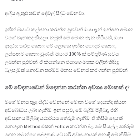
ආදිය ඇතුළු තවත් දේවල් සිද්ධ වෙනවා.
ඉතින් ඔයාට කල්පනා කරන්න පුළුවන් ඔයා දැන් ඉන්නෙ මොන
වගේ තැනකද කියලා. නමුත් මේ මොන තැන හිටියත්, ඔයා
ආදරය කරපු කෙනා මේ ලොකෙ ඉන්න හොදම කෙනා,
ලස්සනම කෙනා වුණත්. ඔයාට 100% ක් සම්පූර්ණ සුවය
ලබන්න පුළුවන්. ඒ කියන්නෙ එයාගෙ මතක වලින් කිසිදු
බලපෑමක් නොවන තරමට මනස වෙනස් කර ගන්න පුළුවන්.
මේ වේදනාවෙන් මිදෙන්න කරන්න අවශ්‍ය මොකක් ද?
මගේ මනස තුළ සිද්ධ වෙන්නේ මොන වගේ දෙයක්ද කියන
අවබෝධය ලබා ගැනීම. ඉන් පසුව, මේ බැඳීම පිළිබඳ, එහි
අවසානය පිළිබඳ යථාර්ථය තේරුම් ගැනීම. ඒ කිසිම දෙයක්
නොදැන Method එකක් Follow කරන්න බෑ. මේ සියල්ල තේරුම්
ගෙන තමන්ගෙ සබඳතාවයට හරි අවසානයක් නොදී මේ කිසිම