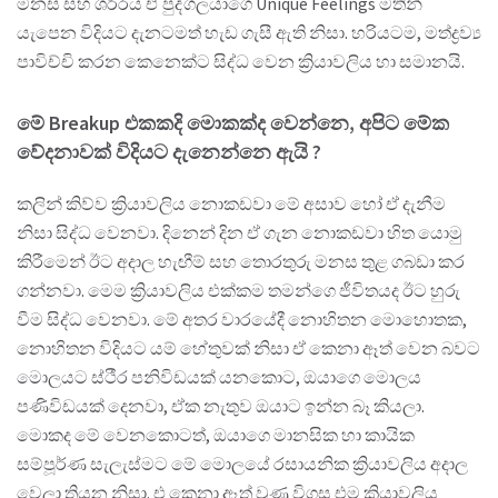
මනස සහ ශරීරය ඒ පුද්ගලයාගෙ Unique Feelings මතින්
යැපෙන විදියට දැනටමත් හැඩ ගැසී ඇති නිසා. හරියටම, මත්ද්‍රව්‍ය
පාවිච්චි කරන කෙනෙක්ට සිද්ධ වෙන ක්‍රියාවලිය හා සමානයි.
මේ Breakup එකකදි මොකක්ද වෙන්නෙ, අපිට මේක
වේදනාවක් විදියට දැනෙන්නෙ ඇයි ?
කලින් කිව්ව ක්‍රියාවලිය නොකඩවා මේ අසාව හෝ ඒ දැනීම
නිසා සිද්ධ වෙනවා. දිනෙන් දින ඒ ගැන නොකඩවා හිත යොමු
කිරීමෙන් ඊට අදාල හැඟීම් සහ තොරතුරු මනස තුළ ගබඩා කර
ගන්නවා. මෙම ක්‍රියාවලිය එක්කම තමන්ගෙ ජීවිතයද ඊට හුරු
වීම සිද්ධ වෙනවා. මේ අතර වාරයේදී නොහිතන මොහොතක,
නොහිතන විදියට යම් හේතුවක් නිසා ඒ කෙනා ඈත් වෙන බවට
මොලයට ස්ථීර පනිවිඩයක් යනකොට, ඔයාගෙ මොලය
පණිවිඩයක් දෙනවා, ඒක නැතුව ඔයාට ඉන්න බෑ කියලා.
මොකද මේ වෙනකොටත්, ඔයාගෙ මානසික හා කායික
සම්පූර්ණ සැලැස්මට මේ මොලයේ රසායනික ක්‍රියාවලිය අදාල
වෙලා තියන නිසා. එ කෙනා ඈත් වුණු විගස එම ක්‍රියාවලිය