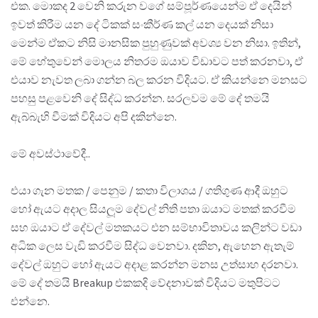
එක. මොකද 2 වෙනි කරුන වගේ සම්පූර්ණයෙන්ම ඒ දෙයින්
ඉවත් කිරීම යන දේ ටිකක් සංකීර්ණ කල් යන දෙයක් නිසා
මෙන්ම ඒකට නිසි මානසික පුහුණුවක් අවශ්‍ය වන නිසා. ඉතින්,
මේ හේතුවෙන් මොලය නිතරම ඔයාව විඩාවට පත් කරනවා, ඒ
එයාව නැවත ලබා ගන්න බල කරන විදියට. ඒ කියන්නෙ මනසට
පහසු පළවෙනි දේ සිද්ධ කරන්න. සරලවම මේ දේ තමයි
ඇබ්බැහි වීමක් විදියට අපි දකින්නෙ.
මේ අවස්ථාවේදී..
එයා ගැන මතක / පෙනුම / කතා විලාශය / ගතිගුණ ආදී ඔහුට
හෝ ඇයට අදාල සියලූම දේවල් නිති පතා ඔයාට මතක් කරවීම
සහ ඔයාට ඒ දේවල් මතකයට එන සම්භාවිතාවය කලින්ට වඩා
අධික ලෙස වැඩි කරවීම සිද්ධ වෙනවා. දකින, ඇහෙන ඇතැම්
දේවල් ඔහුට හෝ ඇයට අදාළ කරන්න මනස උත්සාහ දරනවා.
මේ දේ තමයි Breakup එකකදි වේදනාවක් විදියට මතුපිටට
එන්නෙ.