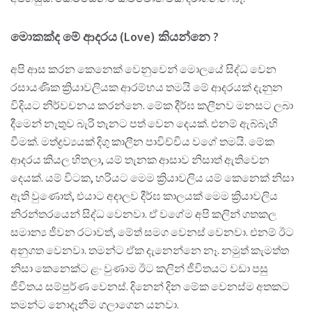
මොකක්ද මේ ආදරය (Love) කියන්නෙ ?
අපි ආස කරන කෙනෙක් වෙනුවෙන් මොලයේ සිද්ධ වෙන
රසායණික ක්‍රියාවලියක ආරම්භය තමයි මේ ආදරයක් දැනුන
විදියට නිර්වචනය කරන්නෙ. මේක දීර්ඝ කලීනව මනසට ලබා
දීමෙන් නැතුව බැරි තැනට පත් වෙන දෙයක්. එනම් ඇබ්බැහි
වීමක්. මත්ද්‍රව්‍යයක් දිගු කාලීන පාවිච්චිය වගේ තමයි. මේක
ආදරය කියල හිතලා, යම් තැනක ආසාව නිසාත් ඇතිවෙන
දෙයක්. යම් විටක, හරියට මෙම ක්‍රියාවලිය යම් කෙනෙක් නිසා
ඇති වුණොත්, එයාට අදාලව දීර්ඝ කාලයක් මෙම ක්‍රියාවලිය
නිරන්තරයෙන් සිද්ධ වෙනවා. ඒ වගේම අපි කලින් ගතකල
සමාන්‍ය ජීවන රටාවත්, මේත් සමග වෙනස් වෙනවා. එනම් ඊට
අනුගත වෙනවා. තමන්ට ඒක දැනෙන්නෙ නෑ. නමුත් කැමත්ත
නිසා කෙනෙක්ට ළං වුණාම ඊට කලින් ජීවිතයට වඩා පසු
ජීවිතය සම්පුර්ණ වෙනස්. දිනෙන් දින මේක වෙනස්ම අතකට
තමන්ට නොදැනීම ගලාගෙන යනවා.