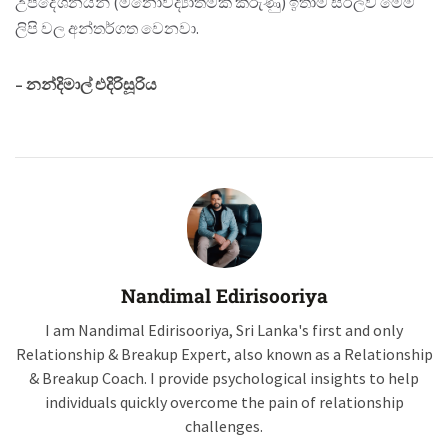
උපදේශනයන් (මනෝවිද්‍යාත්මක කරුණු) ඉතාම සරලව මෙම
ලිපි වල අන්තර්ගත වෙනවා.
– නන්දිමාල් එදිරිසූරිය
Nandimal Edirisooriya
I am Nandimal Edirisooriya, Sri Lanka's first and only
Relationship & Breakup Expert, also known as a Relationship
& Breakup Coach. I provide psychological insights to help
individuals quickly overcome the pain of relationship
challenges.