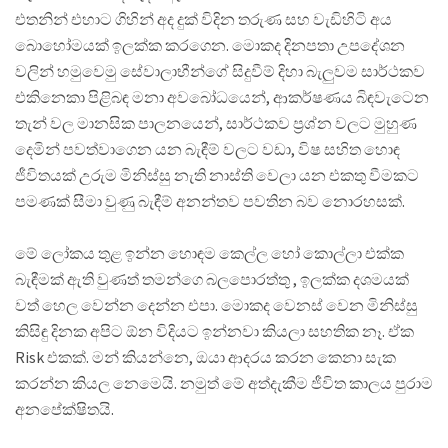
එතනින් එහාට ගිහින් අද දුක් විදින තරුණ සහ වැඩිහිටි අය
බොහෝමයක් ඉලක්ක කරගෙන. මොකද දිනපතා උපදේශන
වලින් හමුවෙමු සේවාලාභීන්ගේ සිදුවීම් දිහා බැලුවම සාර්ථකව
එකිනෙකා පිළිබඳ මනා අවබෝධයෙන්, ආකර්ෂණය බිඳවැටෙන
තැන් වල මානසික පාලනයෙන්, සාර්ථකව ප්‍රශ්න වලට මුහුණ
දෙමින් පවත්වාගෙන යන බැඳීම් වලට වඩා, විෂ සහිත හොඳ
ජීවිතයක් උරුම මිනිස්සු නැති නාස්ති වෙලා යන එකතු වීමකට
පමණක් සීමා වුණු බැඳීම් අනන්තව පවතින බව නොරහසක්.
මේ ලෝකය තුළ ඉන්න හොඳම කෙල්ල හෝ කොල්ලා එක්ක
බැඳීමක් ඇති වුණත් තමන්ගෙ බලපොරත්තු , ඉලක්ක දශමයක්
වත් හෙල වෙන්න දෙන්න එපා. මොකද වෙනස් වෙන මිනිස්සු
කිසිඳු දිනක අපිට ඕන විදියට ඉන්නවා කියලා සහතික නෑ. ඒක
Risk එකක්. මන් කියන්නෙ, ඔයා ආදරය කරන කෙනා සැක
කරන්න කියල නෙමෙයි. නමුත් මේ අත්දැකීම ජීවිත කාලය පුරාම
අනපේක්ෂිතයි.