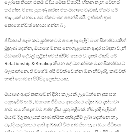
ලෝකෙ තියන එකම විදිය මේක විතරයි. හිතන තැන වෙනස්
කරන්න. මනස පුහුණු කරන එක ඔයාගෙ වැඩක්, ඒකට යම්
කාලයක් යනවා. මේ ඒකට මග පෙන්වීමයි. ඉක්මන් ක්‍රම
කොහෙන්වත් හොයා ගන්න බෑ.
ජීවිතයේ සෑම කටයුත්තකටම හොඳ පැහැදිලි මානසිකත්වයකින්
මූහුණ දෙන්න, ඔයාගෙ මනස නොගැළපෙන ආදර සබඳතා වැනි
පීඩාකාරී දේවල් තුළින් ඉවත් කිරීම ඉතාම වැදගත්. ඒකයි මේ
Relationship & Breakup කියන දේ ධනාත්මක මානසිකත්වයට
බලපාන්නෙ. ඒ වගේම අපි ජීවත් වෙන්න ඕන නිවැරදි, කාටවත්
හානි නොවන පිරිසිදු ඉලක්කයක.
ඔයාගෙ ආදර කතාවෙන් දීර්ඝ කලයක් ලැබෙන්නෙ දුක සහ
පසුතැවීම් නම් , ඔයාගෙ ජීවිතය ආපස්සට අදින බව දන්නවා
නම්. එය නිසැකවම අත්හැරිය යුතු බැඳීමක්. නිවැරදි බැදීමක්
ඔයාට දිගු කාලයක් සෘණාත්මක අත්දැකීම් ලබා දෙන්නෙ නෑ.
වැරදි ආදරයකට ඇති ඇබ්බැහි වීම නවතින තැන ඔයා ජීවිතය