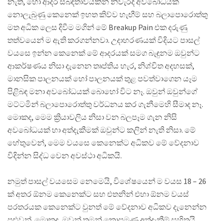
නැති, හෝ ආදර සබඳතාවයකින් නිවැරදි අවබෝධයක්
නොලැබුණු කෙනෙක් ඉහත කිව්ව හැඟීම් සහ බලාපොරොත්තු
මත අධික ලෙස දිවීම මගින් මේ Breakup Pain එක දරුණු
තත්වයෙන් ම ඇති කරගන්නවා. උදාහරණයක් විදියට පාසල්
වයසෙ ඉන්න කෙනෙක් මේ ආදරයක් සමග බැඳුනම ඔවුන්ට
ආකර්ෂණය නිසා දැනෙන තෘප්තිය හැර, නිශ්චිත අදහසක්,
මානසික පාලනයක් හෝ පාලනයක් තුළ පවත්වාගෙන යෑම
පිළිබඳ මනා අවබෝධයක් බොහෝ විට නෑ. ඔවුන් ඔවුන්ගේ
මට්ටමින් බලාපොරොත්තු වර්ධනය කර ගැනීමෙහි සීමාද නෑ.
මොකද, මෙම ක්‍රියාවලිය නිසා වන බලපෑම ගැන නිසි
අවබෝධයක් හා අත්දැකීමක් ඔවුන්ට කලින් නැති නිසා. මේ
හේතුවෙන්, මෙම වයසෙ කෙනෙක්ට අධිකව මේ වේදනාව
විදින්න සිද්ධ වෙන අවස්ථා අධිකයි.
නමුත් පාසල් වයසෙම නෙමෙයි, විශේෂයෙන් ම වයස 18 – 26
ක් අතර ඕනම කෙනෙක්ට සහ එතනින් එහා ඕනම වයස්
පරතරයක කෙනෙක්ට වුනත් මේ වේදනාව අධිකව දැනෙන්න
පුළුවන්. මොකද, ඔවුන් තමන් කොපමණ අත්දැකීම් සහිතයි