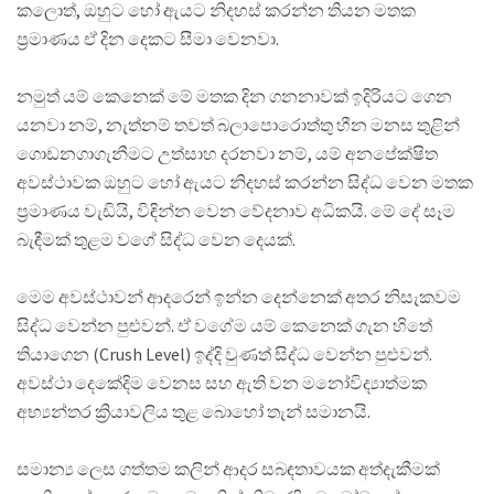
කලොත්, ඔහුට හෝ ඇයට නිදහස් කරන්න තියන මතක
ප්‍රමාණය ඒ දින දෙකට සීමා වෙනවා.
නමුත් යම් කෙනෙක් මේ මතක දින ගනනාවක් ඉදිරියට ගෙන
යනවා නම්, නැත්නම් තවත් බලාපොරොත්තු හීන මනස තුළින්
ගොඩනගාගැනීමට උත්සාහ දරනවා නම්, යම් අනපේක්ෂිත
අවස්ථාවක ඔහුට හෝ ඇයට නිදහස් කරන්න සිද්ධ වෙන මතක
ප්‍රමාණය වැඩියි, විඳින්න වෙන වේදනාව අධිකයි. මේ දේ සෑම
බැඳීමක් තුළම වගේ සිද්ධ වෙන දෙයක්.
මෙම අවස්ථාවන් ආදරෙන් ඉන්න දෙන්නෙක් අතර නිසැකවම
සිද්ධ වෙන්න පුළුවන්. ඒ වගේම යම් කෙනෙක් ගැන හිතේ
තියාගෙන (Crush Level) ඉද්දි වුණත් සිද්ධ වෙන්න පුළුවන්.
අවස්ථා දෙකේදිම වෙනස සහ ඇති වන මනෝවිද්‍යාත්මක
අභ්‍යන්තර ක්‍රියාවලිය තුළ බොහෝ තැන් සමානයි.
සමාන්‍ය ලෙස ගත්තම කලින් ආදර සබඳතාවයක අත්දැකීමක්