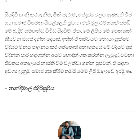
සියදිවි හානි කරගැනීම්, මිනි මැරුම්, මත්ද්‍රව්‍ය වලට ඇබ්බැහි වීම
යන සමාජ විශමතා සියල්ලෙහි ප්‍රධාන එක් මූලාරම්භයක් තමයි
මේ බැඳීම් සම්භන්ධ විවිධ සිදුවීම්. ඒක, මේ ලිපිය මේ වෙනකන්
කියවන ඔයත් දන්න දෙයක්. ඉතින් ඒ තත්වයට නොයා සූක්ෂම
විදියට මනස පාලනය කර ගත්තොත් අනාගතයේ මේ විදියට දුක්
විඳින්න පාර හදාගන්න අයට හොඳින් ගත කරන්න ලැබුණු වටිනා
ජීවිතය අකාලයේ නාස්ති වීම වලක්වා ගන්න පුළුවන්. ඒ සඳහා
අවශ්‍ය දැනුම සමාජ ගත කිරීම තමයි මෙම ලිපි මාලාවේ අරමුණ.
– නන්දිමාල් එදිරිසූරිය