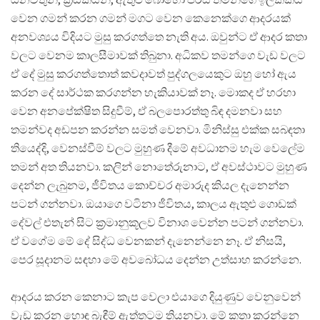
වෙන ගමන් කරන ගමන් මගට වෙන කෙනෙක්ගෙ ආදරයක්
අනවශ්‍යය විදියට මුසු කරගත්තෙ නැති අය. ඔවුන්ට ඒ ආදර කතා
වලට වෙනම කාලසීමාවක් තිබුනා. අධිකව තමන්ගෙ වැඩ වලට
ඒ දේ මුසු කරගත්තොත් කවදාවත් පුද්ගලයෙකුට ඔහු හෝ ඇය
කරන දේ සාර්ථක කරගන්න හැකියාවක් නෑ. මොකද ඒ හරහා
වෙන අනපේක්ෂිත සිදුවීම්, ඒ බලපොරත්තු බිඳ දමනවා සහ
තමන්වද අඩපන කරන්න සමත් වෙනවා. මිනිස්සු එක්ක සබඳතා
තියෙද්දි, වෙනස්වීම් වලට මුහුණ දීමේ අවධානම හැම වෙලේම
තමන් අත තියනවා. කලින් නොතේරුනාට, ඒ අවස්ථාවට මුහුණ
දෙන්න ලැබුනම, ජීවිතය කොච්චර අමාරුද කියල දැනෙන්න
පටන් ගන්නවා. ඔයාගෙ වටිනා ජීවිතය, කාලය ඇතුළු ගොඩක්
දේවල් එතැන් සිට ක්‍රමානුකූලව විනාශ වෙන්න පටන් ගන්නවා.
ඒ වගේම මේ දේ සිද්ධ වෙනකන් දැනෙන්නෙ නෑ. ඒ නිසයි,
පෙර සූදානම සඳහා මේ අවබෝධය දෙන්න උත්සාහ කරන්නෙ.
ආදරය කරන කෙනාට කැප වෙලා එයාගෙ දියුණුව වෙනුවෙන්
වැඩ කරන හොඳ බැඳීම් ඇත්තටම තියනවා. මේ කතා කරන්නෙ