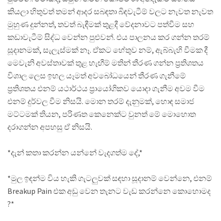
කියලා හිතුවත් තමන් ආදර සබඳතා බිඳවැටීම් වලට නැවත නැවත
මුහුණ දුන්නත්, තවත් බැඳීමක් තුළදී වේදනාවට පත්වීම සහ
කඩාවැටීම් සිද්ධ වෙන්න පුළුවන්. එය පාලනය කර ගන්න තරම්
සූදානමක්, සැලැස්මක් නෑ. ඒකට හේතුව නම්, ඇබ්බැහි වීමක දී
මෙවැනි අවස්තාවක් තුළ හැඟීම් මතින් තීරණ ගන්න ප්‍රතිශතය
විශාල ලෙස ඉහල යෑමත් අවබෝධයෙන් තීරණ ගැනීමේ
ප්‍රතිශතය එනම් යථාර්ථය ප්‍රායෝගිකව යොදා ගැනීම අවම වීම
එනම් දුර්වල වීම නිසයි. ‍මොන තරම් දැනුමක්, හොඳ සමාජ
මට්ටමක් තියන, පරිණත කෙනෙක්ට වුනත් මේ මොහොත
දරාගන්න අපහසු ඒ නිසයි.
*දැන් කතා කරන්න යන්නේ වැදගත්ම දේ,*
*මුල ඉඳන්ම විය හැකි ගැටලුවක් සඳහා සූදානම් වෙන්නෙ, එනම්
Breakup Pain එක අඩු වෙන තැනට වැඩ කරන්නෙ කොහොමද
?*