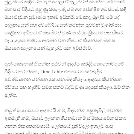
මුල සිටම බැඳීමටම ගැති වෙලා ඒ තුළ ජීවත් වෙන්න ගත්තොත්,
මනස ඒ විදියට පුහුණු කලොත්, යම් අනපේක්ෂිත අවස්ථාවකදී
ඔයා විඳවන ප්‍රමාණය ඉතාම අධිකයි. මොකද, මුලදිම මේ දේ
පාලනයෙන් සහ අවබෝධයෙන් කරන්න පුළුවන් වුණත් පසු
කාලීනව අධිකව ඒ මත ජීවත් වුණාම ස්ව්‍යංක්‍රීයව මතක හිතට
ගලා යෑමේ තත්වය ආරම්භ වන නිසා. ඒ කියන්නෙ මනස
ඔයාගෙ පාලනයෙන් බැහැරට යන අවස්ථාව.
දැන් කෙනෙක් හිතන්න පුළුවන් ආදරය කරද්දි කොහොමද මේ
විදියට කරන්නෙ, Time Table එකකට වගේ බැඳීම
පවත්වාගෙන යන්නෙ කොහොමද කියලා. ආදරය කියන්නෙ
ජීවිතය සහ හැඟීම් සමග එකට බද්ධ වුණු දෙයක් කියලා. ඔව් ඒක
ඇත්ත.
නමුත් ඔයා ඔයාට ආදරෙයි නම්, විඳවන්න පසුතැවිලි වෙන්න
අකමැති නම්, ඔයාට ඉලක්ක තියනවා නම් ඒ මතය වෙනස් කර
ගන්න එක අත්‍යාවශ්‍යයි. ලෝකයේ දුක් විඳලා ඉහලට ආපු
ධනවතුන්, ක්‍රීඩකයන්, ඇතුළු බොහෝ පිරිස් තමන්ගෙ ඉලක්කය