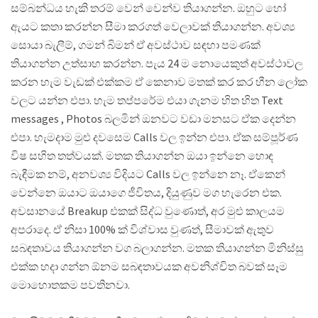
සම්බන්ධය හැකි තරම් වෙන් වෙන්ව තියාගන්න. ඔහුට හෝ
ඇයට කතා කරන්න සීමා කරගත් වෙලාවක් තියාගන්න. අවශ්‍ය
සොයා බැලීම්, ගමන් බිමන් ඒ අවස්ථාව සඳහා පමණක්
තියාගන්න උත්සාහ කරන්න. පැය 24 ම නොයෙකුත් අවස්ථාවල
කරන හැම වැඩක් එක්කම ඒ කෙනාව මතක් කර කර හීන ලෝක
වලට යන්න එපා. හැම තප්පරේම එයා ගැනම හිත හිත Text
messages , Photos බලමින් ඔනවට වඩා මනසට ඒක දෙන්න
එපා. හැමදාම මුළු දවසෙම Calls වල ඉන්න එපා. ඒක සම්පූර්ණ
විෂ සහිත තත්වයක්. මතක තියාගන්න ඔයා ඉන්නෙ හොඳ
බැඳීමක නම්, අනවශ්‍ය විදියට Calls වල ඉන්නෙ නෑ. ඒකෙන්
වෙන්නෙ ඔයාට ඔයාගෙ ජීවිතය, දියුණුව මග හැරෙන එක.
අවසානයේ Breakup එකක් සිද්ධ වුණොත්, අර මුළු කාලයම
අපරාදෙ. ඒ නිසා 100% ක් විශ්වාස වුණත්, සීමාවක් ඇතුව
සබඳතාවය තියාගන්න වග බලාගන්න. මතක තියාගන්න මිනිස්සු
එක්ක හදා ගන්න ඕනම සබඳතාවයක අවනිශ්චිත බවක් සෑම
මොහොතකම පවතිනවා.