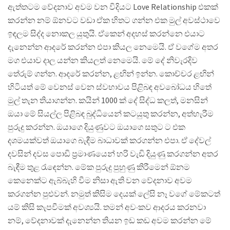
ඇත්තටම වේදනාව අවම වන විදියට Love Relationship එකක්
කරන්න නම් ඕනවට වඩා ඒක හිතට ගන්න එක මුල් අවස්ථාවෙ
ඉඳලම සිද්ද නොකල යුතුයි. ඒකෙන් අදහස් කරන්නෙ එයාට
දැනෙන්න ආදරේ කරන්න එපා කියල නෙමෙයි. ඒ වගේම අතර
මග එයාව දාල යන්න කියලත් නෙමෙයි. මේ දේ නිවැරදිව
තේරුම් ගන්න. ආදරේ කරන්න, ළඟින් ඉන්න. කොච්චර ළඟින්
හිටියත් මේ වෙනස් වෙන ස්වභාවය පිළිබඳ අවබෝධය හිතේ
මුල් තැන තියාගන්න. කයින් 1000 ක් දේ සිද්ධ කලත්, මනසින්
ඔයා මේ සියල්ල පිළිබඳ බුද්ධියෙන් කටයුතු කරන්න, අත්හැරීම
පුරුදු කරන්න. ඔයාගෙ දියුණුවට ඔයාගෙ සතුට ට එක
දශමයක්වත් ඔයාගෙ බැඳීම බාධාවක් කරගන්න එපා. ඒ දේවල්
දවසින් දවස පොඩි ප්‍රමාණයෙන් හරි වැඩි දියුණු කරගන්න අතර
බැඳීම තුළ රැඳෙන්න. මේක පුරුදු පුහුණු කිරීමෙන් ඕනම
කෙනෙක්ට ඇබ්බැහි වීම නිසා ඇති වන වේදනාව අවම
කරගන්න පුළුවන්. නමුත් කිසිම දෙයක් ලේසි නෑ වගේ මේකටත්
යම් කිසි කැපවීමක් අවශ්‍යයි. තමන් අවංකව ආදරය කරනවා
නම්, වේදනාවක් දැනෙන්න තියන ඉඩ කඩ අවම කරන්න මේ