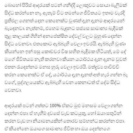
බොහෝ පිරිස් ආදරයක් පටන් ගනිද්දි ලොකුවට සොයා බැලීමක්
සිද්ධ කරන්නෙ නෑ. ඇතැම් විට තමන්ගෙ ජීවිතයට ඉතාම වැරදි
ප්‍රතිඵල ගෙනත් දෙන කෙනෙක්ට වුණත් දැන දැනම ආදරයෙන්
බැඳෙනවා. නැත්නම්, එහෙම බැඳුනට පස්සෙ සාමාන්‍ය බැඳීමක්
තුළ කාලයක් ගිහින් අනපේක්ෂිත දේවල් වලට මුහුණ දෙන්න
සිද්ධ වෙනවා. එතකොට ඇබ්බැහි වෙලා ඉවරයි. ඇබ්බැහි වුණා
කියන්නෙ ඉන් පසු කොච්චර විෂ සහිත බැඳීමක හිටියත්, මේ දේ
මගේ ජීවිතයම නැති කරනවා කියන යථාර්ථය දැන දැනම වුවත්
එතන රැඳෙන්නම මනස හුරු වෙලා ඉවරයි. මත්ද්‍රව්‍ය පාවිච්චි
කරන කෙනෙක්ට ඒ දේ, යථාර්ථය දැන දැනත් අත් හැර ගන්න බෑ
වගේ, පුද්ගලයෙක්ට ඇබ්බැහි වෙන කෙනාටත් ඒ දේම සිද්ධ
වෙනවා.
ආදරයක් පටන් ගත්තට 100% ඒකට මුළු මනසම වෙලා ගන්න
දෙන්න එපා. ඒ හැඟීම් දවසේ වැඩ කටයුතු, හෝ ඔයා සතුටින්
කරන වැඩ හා නියාමනයකින් තොරව සම්භන්ධ කරන්න එපා.
ඒ කියන්නෙ ඔයාගෙ සාමාන්‍ය ජීවිත හා ඔය දෙන්නගෙ