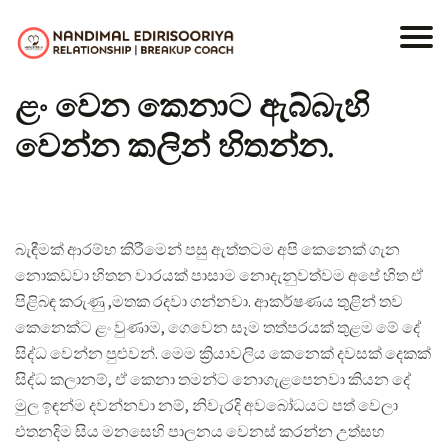
ළං වෙන කෙනාට ඇබ්බැහි
වෙන්න කලින් හිතන්න.
බැඳීමක් ආරම්භ කිරීමෙන් පසු ඇත්තටම අපි කෙනෙක් ගැන
නොකඩවා හිතන වාරයක් පාසාම නොදැනුවත්වම අපේ හිත ඒ
පිළිබඳ කරුණු ,මතක රදවා ගන්නවා. ආකර්ෂණය තුළින් තව
කෙනෙක්ට ළං වුණාම, ගෙවෙන සෑම තත්පරයක් තුළම මේ දේ
සිද්ධ වෙන්න පුළුවන්. මෙම ක්‍රියාවලිය කෙනෙක් දවසක් දෙකක්
සිද්ධ කලානම්, ඒ කෙනා තමන්ට නොගැළපෙනවා කියන දේ
මුල ඉඳන්ම දවන්නවා නම්, නිවැරදි අවබෝධයට පත් වෙලා
එතනදිම සිය මනසෙහි පාලනය වෙනස් කරන්න උත්සහ