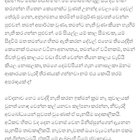
දකින බව මතක තියාගන්න. මේ මොහොත තුළ සිය දිවි හානි
කරගන්න හිතෙන කෙනෙක්ට වුණත් උනන්දු වෙලා මේ දෙවල්
තේරුම් ගෙන, අනුගමනය කරමින් සම්පූර්ණ සුවපත් වෙන්න
පුළුවන්. තමන් අසාර්ථක වුණා, තමන්ට නැති වුණා කියන හැඟීම්
නැති කර ගන්න පුළුවන්. මේ සියල්ල යම් කාල සීමාවක, යම්
සිදුවීම් මත තමන්ගෙ හිතම ඇති කරන දේවල්. එහෙම තියෙද්දිත්
කෙනෙක් එයාගෙ වටිනා අනාගතය, තමන්ගේ වටිනකම්, තමන්
ජීවත් වුණු කාලයට වඩා ජීවත් වෙන්න තියන කාලය වැඩියි
කියල නොසලකා, තමගෙ දෙමව්පියන් ගැන නොසලකා ඕනම
ආකාරයක වැරදි තීරණයක් ගන්නවා නම් එය කොයි තරම්
අපරාදයක් ද?
වේදනාව හෙට වෙද්දි නැති කරන ඉක්මන් ක්‍රම නෑ. තුවාලයක්
වුනත් හොඳ වෙන්න කල් යනවා. කල්පනා කරන්න, නිවැරදි
අවබෝධයෙන් සුවපත් වුණොත් ඒ සැනසීම සදාකාලිකයි.
අධිකව හිතට වද දෙන වෙනස් වෙන මිනිස්සුන්ගෙන් දැනෙන
සැනසීම තාවකාලිකයි. නැවත නැවතත් ඔයා වැටෙන්නෙ එකම
දුක් ගින්නටමයි. ඒකයි මේ ඇබ්බැහි වීමේ ස්වාභාවය.