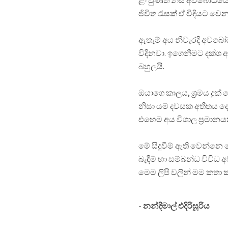
ළං වුණත් නිසි අවබෝධයෙ
ජිවිත රැසක් ඒ විදියට වෙ
ඇතැම් අය නිවැරදි අවබෝ
විදිනවා. ඉගෙනීමට දක්ශ 
බහුලයි.
ඔයාගෙ කාලය, ශ්‍රමය දුක
නිසා යම් දවසක අතීතය 
එහෙම අය විශාල ප්‍රමාන
මේ සිදුවීම් ඇති වෙන්
බැඳීම් හා සම්බන්ධ විවි
මෙම ලිපි වලින් මම කතා
- නන්දිමාල් එදිරිසූරිය