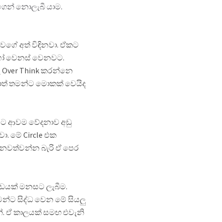
ෙන් නොලැබී යාම.
වගේ අත් විඳිනවා. ඒකට
හෝ වෙනස් වෙනවට.
ු Over Think කරන්නෙ
ොත් තමන්ට මොකක් වෙයිද
යට ආවම වේදනාව අඩු
. මේ Circle එක
් නවත්වන්න බැරි ඒ පෙර
ඩයක් මනසට ලැබීම.
න්‍ට සිද්ධ වෙන මේ සියලු
්. ඒ කාලයක් සමඟ එවැනි