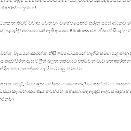
න් මේ බැඳීම තමන්ගෙ ජීවිතය ගෙන යන මාර්ගය පිළිබඳ අවධානය 
නස් කරන්න පුළුවන්.
ධයක් නැතිවම විවාහ වෙනවා. විශේෂයෙන්ම තරුන පිරිස් අධිකව මේ
අය, පැහැදිලි අනාගතයක් ඇති අය මේ Blindness එක නිසා ඒ සියල්ල
් වෙන්න වැය නොකරන්න නිසි අවබෝධයෙන් හැගීම් සමඟ ගනුදෙනු කරන
දෙස කඳුළු පිරනු ඇස් වලින් බලන තත්වයට පත්වෙන වැඩ නොකරන්
යක් දිනපතා උපදේශන වලදි මට හමුවෙනවා.
නෙ කොහොමද?, ඒවා හඳුන ගන්නෙ කොහොමද? වෙනස් වෙන කෙනෙක්
ධ අවස්ඨා කළමනාකරණය කරන්නෙ කොහොමද ඇතුළු ආදර සබඳතා හා බිඳව
 කරනවා.