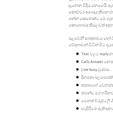
දැනෙන විදිය නෙමෙයි. ඇත
කොච්චර අමාරුද කියන එ
ගන්න කෙනෙක්ට මේ ගැන ද
කොහොමද කියලවත් අදහස
පළවෙනි සබඳතාවය හෝ ඊට 
වේදනාවන් විටින් විට දැන
Text වලට reply 
Calls Answer 
Line busy වුණාම.
දිනපතා බලපොරත්
කතාබහේ වෙනස්කම
තමන්ව මග හරිනව
වෙනත් විරුද්ධ ල
හැසිරීමේ ඇති අ