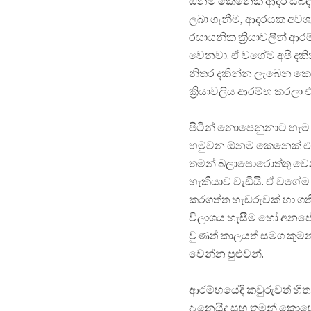
ඕනම කෙනෙක් ආදර සබඳතාව
ලබා ගැනීම, ආදරයක අවශ්‍
රසායනික ක්‍රියාවලීන් ආ
වෙනවා. ඒ වගේම අපි දකි
නිතර දකින්න ලැබෙන කෙන
ක්‍රියාවලිය ආරම්භ කරලා 
පිටින් නොපෙනුනාට හැම ක
හමුවන ඕනම කෙනෙක් එක
තමන් බලාපොරොත්තු වෙන 
හැකියාව වැඩියි. ඒ වගේ
කරගත්ත හැඩරුවක් හා ගත
විලාශය හැසීම හෝ අනප
වුණත් කාලයත් සමග කුම
වෙන්න පුළුවන්.
ආරම්භයේදි කවුරුවත් හ
දැනෙයිද සහ තමන් කොහොම