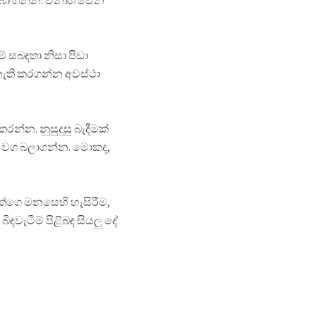
තබා ගන්න. විනාශ වෙන
 සබඳතා නිසා පීඩා
 නැති කරගන්න අවස්ථා
්න. නුසුදුසු බැදීමක්
න වග බලාගන්න. මොකද,
ගෙ මනසෙහි හැසිරීම,
ැටීම් පිළිබඳ සියලු දේ