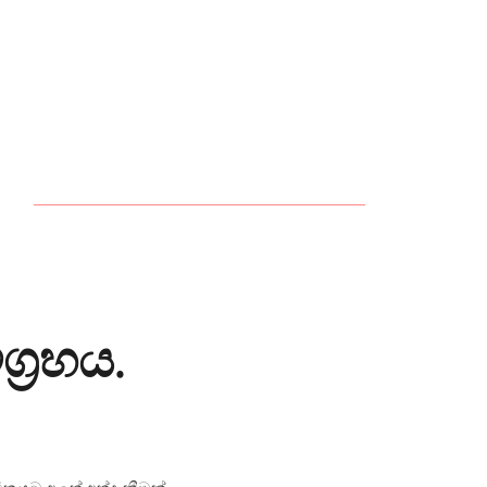
‍රහය.