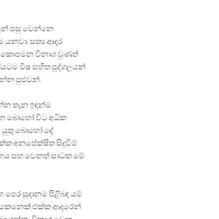
ුන් පසු වෙන්නෙ
ම යනවා. සත්‍ය ආදර
තය කොපමන විනාශ වුණත්
යටම විෂ සහිත පුද්ගලයන්
න පුළුවන්.
න්න තැන ඉඳන්ම
්නෙ බොහෝ විට අධික
 යුතු බොහෝ දේ
්ක අනපේක්ෂිත සිදුවීම්
වාභය සහ වෙනත් සාධක මේ
හ පෙර සූදානම පිළිබඳ යම්
ෙ කෙනෙක් එක්ක ආදරෙන්