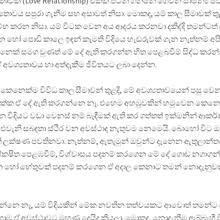
ක් (Love Relationship) එකක් පටන් ගන්නෙ ගෙවන සාමන්‍ය ජීවි
යතාවය සපුරා ගැනීම සහ අසාවත් නිසා. මොකද, යම් කාල සීමාවක් ත
රම්භ කරන නිසා. යම් විටක වෙන අය ආදරය කරනවා දකිද්දි තමන්ටත් 
න හෝ පොඩි කාලෙ ඉඳන් කැමති විදියෙ හැඩරුවක් ගැන නැත්නම් අප
ෙක් සමග වුණත් මේ දේ ඇති කරගන්න හිත පෙළබවීම් සිද්ධ කරන්න 
ඒ අවශ්‍යතාවය හා අත්දැකීම ජීවිතයට ලබා දෙන්න.
ෙනෙක්ම විවිධ කාල සීමාවන් තුළදි, මේ අවශ්‍යතාවයෙන් පසු වෙනව
්ක ඒ දේ ඇති කරගන්නෙ නෑ. එහෙම අහඹුවකින් හමුවෙන කෙනෙක
විදියට වඩා වෙනස් නම් බැඳීමක් ඇති කර ගත්තත් ඉක්මනින් ආකර
ම එවැනි සබඳතා ස්ථිර වන අවස්ථාද නැතුවම නෙමෙයි. බොහෝ විට ඔ
ි ලක්ෂණ පවතිනවා. නැත්නම්, ඇතැමුන් ඔවුන්ට දැනෙන ඇතුලාන්ත
ේකෂිත පෙළඹවීම්, විශ්වාස‍ය පදනම් කරගෙන මේ දේ ගොඩ නගා
න හෝ හේතුවක් පදනම් කරගෙන ඒ අදාල කෙනාට තමන් නොදැනුවත්වම
ිතන්නෙ නෑ, යම් විදියකින් මේක නවතින තත්වයකට ආවොත් තමන
 ඒ අවස්ථාවට මුහුණ දෙයිද කියලා. මොකද, නොදැනීම ඇබ්බැහී වී