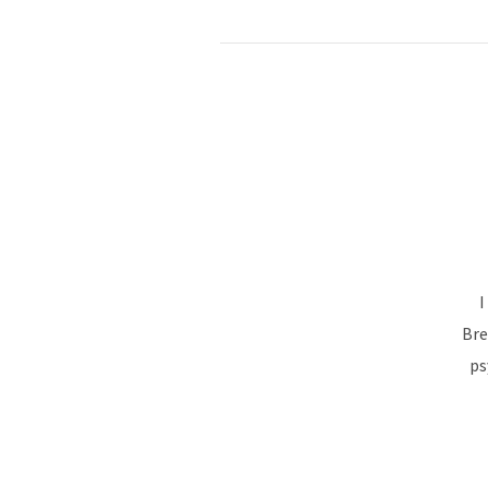
I
Bre
ps