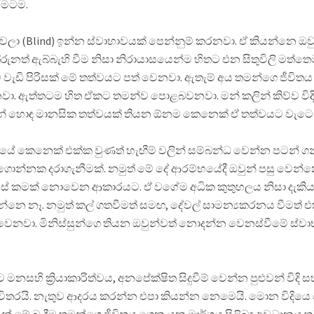
රමටම.
ලා (Blind) ඉන්න ස්වාභාවයක් පෙන්නුම් කරනවා. ඒ කියන්නෙ ඔව
ේරුනත් ඇබ්බැහි වීම නිසා නිරායාසයෙන්ම හිතට එන සිතුවිලි මත්තෙ
ැඩි පිරිසක් මේ තත්වයට පත් වෙනවා. ඇතැම් අය තමන්ගෙ ජීවි
. ඇත්තටම හිත ඒකට තමන්ව පොළබවනවා. මන් කලින් කිව්ව විදි
න් හොඳ මානසික තත්වයක් තියන ඕනම කෙනෙක් ඒ තත්වයට වැටෙන්
ියේ කෙනෙක් එක්ක වුණත් හැඟීම් වලින් සම්බන්ධ වෙන්න පටන් ග
ොන්නක දරාගැනීමක්. නමුත් මේ දේ ආරම්භයේදී ඔවුන් පසු වෙන
ෙනස් කමක් නොවෙන ආකාරයට. ඒ වගේම අධික කුතුහලය නිසා දැකිය
්නෙ නෑ. නමුත් කල් ගතවීමත් සමඟ, දේවල් සාමන්‍යකරනය වීමත් එක
 වෙනවා. මිනිස්සුන්ගෙ තියන ඔවුන්වත් නොදන්න වෙනස්වීමේ ස්
නසහි ක්‍රියාකාරිත්වය, අනපේක්ෂිත සිදුවීම් වෙන්න පුළුවන් විදි ස
ිතරයි. නැතුව ආදරය කරන්න එපා කියන්න නෙමෙයි. මොන විදිය