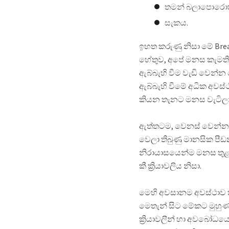
තමන් බලාපොරොත්
සැකය.
ඉහත කරුණු නිසා මේ Bre
හේතුව, අපේ මනස කැමත
ඇබ්බැහි වීම වැඩි වෙන්
ඇබ්බැහි වීමේ අධික අව
කියන තැනට මනස වැටිලා
ඇත්තටම, වෙනස් වෙන්න
වෙලා තිබුණු මානසික පී
නිරායාසයෙන්ම මනස තුළ ක
කී ක්‍රියාවලිය නිසා.
මෙහි අවසානම අවස්ථාව 
මෙතැන් සිට මේකට මුහුණ 
ක්‍රියාවලීන් හා අවබෝධ