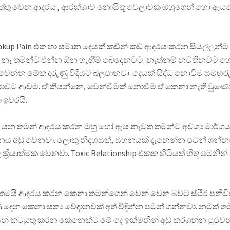
තු වෙන ආදරය , ආරක්ශාව නොසිතූ වෙලාවක ඔහුගෙන් හෝ ඇයග
akup Pain එක හා සමාන දෙයක් කඩින් කඩ ආදරය කරන සියල්ලන්ම 
ි නෑ තමන්ට එන්න ඕන හැඟීම් බෙදෙනවට. නැත්නම් නවතිනවට 
න වෙන්න මේක දරුණු විදියට බලපානවා. දෙයක් සිද්ධ නොවීම සමහර
ස්ථාවට ආවම. ඒ කියන්නෙ, වෙන්වීමක් නොවීම ඒ කෙනා නැති වුණ
 ඉවරයි.
 යන තමන් ආදරය කරන ඔහු හෝ ඇය නැවත තමන්ට අවශ්‍ය මාර්ග
ඩනය අඩු වෙනවා. ලොකු නිදහසක්, සහනයක් දැනෙන්න පටන් ගන්නවා
්‍රියාත්මක වෙනවා. Toxic Relationship එකක හිටියත් හිතූ පමනින
තමයි ආදරය කරන කෙනා තමන්ගෙන් වෙන් වෙන බවට ස්ථීර පනිවි
දෙන කෙනා සත්‍ය වේදානවක් අත් විඳින්න පටන් ගන්නවා. නමුත් තම
යෙන් කටයුතු කරන කෙනෙක්ට මේ දේ ඉක්මනින් අඩු කරගන්න පුළුවන