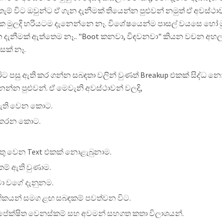
ැම් විට ඔවුන්ට ඒ ගැන දැනීමක් තියෙන්න පුළුවන් නමුත් ඒ අවස්ථ
ක මුලදි හරියටම දැනෙන්නෙ නෑ. විශේෂයෙන්ම පාසල් වයසෙ හෝ ම
ැනීමක් ඇත්තෙම නෑ.. "Boot කනවා, විඳවනවා" කියන වචන අහල ත
ක් නෑ.
පසු ඇති කර ගන්න සබඳතා වලින් වුණත් Breakup එකක් සිද්ධ න
ෙන්න පුළුවන්. ඒ මෙවැනි අවස්ථාවන් වලදි,
නැති වෙන කොට.
නොකරන කොට.
තු වෙන Text එකක් නොළැබුනාම.
් ඇති වුණාම.
ා වගේ දැනුනම.
ිංගිකයන් සමග ළඟ සබඳකම් පවත්වන විට.
නපේක්ෂිත වෙනස්කම් සහ අවමන් සහගත කතා විලාශයන්.