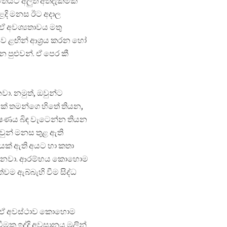
තයට අලුත් අත්දැකීමක්
ුළදි මනස ඊට අදාල
ඒ අවශ්‍යතාවය මතු
ිව ළඟින් ආශ්‍රය කරන හෝ
පුළුවන්. ඒ පෙර කී
ා. නමුත්, ඔවුන්ට
් තමන්ගෙ හිතේ තියන,
්ෂණය බිඳ වැටෙන්න තියන
වුන් මනස තුළ ඇති
යක් ඇති අයට හා කතා
ගන්නවා. ආරම්භය කොහොම
 ඇබ්බැහි වීම සිද්ධ
්ට ඒ අවස්ථාව කොහොම
මක ඉද්දි අවසානය මුලින්