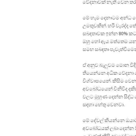
වේදනාවක් නැති වෙන ත
මේ හැම දෙනාටම අන්ධ වෙ
උමතුවකින්. හරි වැරද්ද ත
සබඳතාවක ඉන්න 80% කට ව
ඔහු හෝ ඇය මත්තෙම යනවා
සමඟ සබඳතා පැවැත්වීමෙ
ඒ අනුව බැලුවම මොන විද
තියෙන්නෙ අධික වේදනා ග
විශ්වාසයෙන්. කිසිම ව
අවබෝධයෙන් විනිවිද දකින
වලට මුහුණ දෙන්න සිද්ධ
සඳහා හේතු වෙනවා.
මේ දේවල් කියන්නෙ ඔයාට ම
අවබෝධයක් ලබා දෙන්න ව