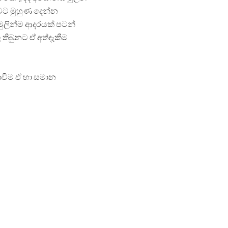
ාවට මුහුණ දෙන්න
ුලින්ම ආදරයක් පටන්
ිබුනට ඒ අත්දැකීම
ොවීම ඒ හා සමාන